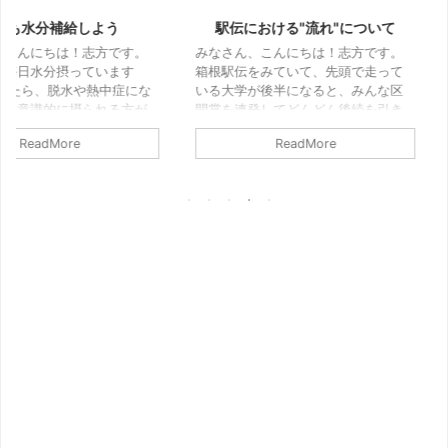
しよう
駅伝における"流れ"について
静電気から
ブレス
！志方です。
みなさん、こんにちは！志方です。
っています
箱根駅伝をみていて、先頭で走って
みなさん、こ
や熱中症にな
いる大学が後半になると、みんな区
突然ですが、
摂られる方が
間賞を連発してどんどん後続を引き
悩みではない
かも夏はちゃ
離す光景をよく見ないでしょうか。
は、小学生の
ReadMore
やすいから水
とくに最近の高速化駅伝では、それ
静電気を感じ
しかし冬にな
が顕著です。 今回はそれが流れとい
この冬の時期
今日は、冬に
うことであるということと、その流
と発生しやす
いうことを書
れについて自分なりに解説していこ
電気というも
。 冬こそ脱
うと思います。 流れの正体 まず最初
わけですが、
日脱水やら熱
に流れって何なのって話ですけど、
なったので静
、冬に関して
現在もスポーツは人間が行うものに
ものを購入し
しては流れま
なるのですが、スポーツの勝敗を左
は静電気ブレ
く量は減るの
右をするのは当然、肉体的な強さは
果があるの？
という意識が
言うまでもないのですが、 人間であ
いこうと思い
る以上、感情という ...
良くない理由
慢すれば良いじ