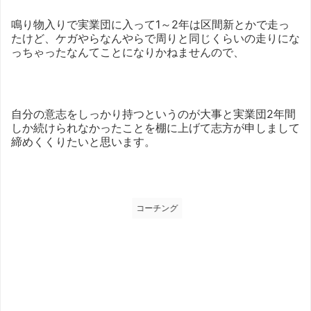
鳴り物入りで実業団に入って1～2年は区間新とかで走っ
たけど、ケガやらなんやらで周りと同じくらいの走りにな
っちゃったなんてことになりかねませんので、
自分の意志をしっかり持つというのが大事と実業団2年間
しか続けられなかったことを棚に上げて志方が申しまして
締めくくりたいと思います。
コーチング
コーチング
2026/1/25
2026/1/22