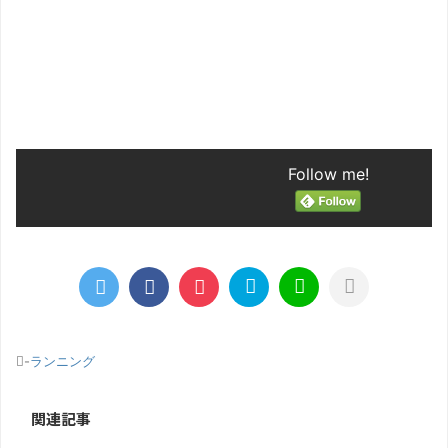
電気という
す。 冬こそ脱
うと思います。 流れの正体 まず最初
わけですが
連日脱水やら熱
に流れって何なのって話ですけど、
なったので
、冬に関して
現在もスポーツは人間が行うものに
ものを購入
しては流れま
なるのですが、スポーツの勝敗を左
は静電気ブ
かく量は減るの
右をするのは当然、肉体的な強さは
果があるの
という意識が
言うまでもないのですが、 人間であ
いこうと思
る以上、感情という ...
良くない理
慢すれば良い
Follow me!
-
ランニング
関連記事