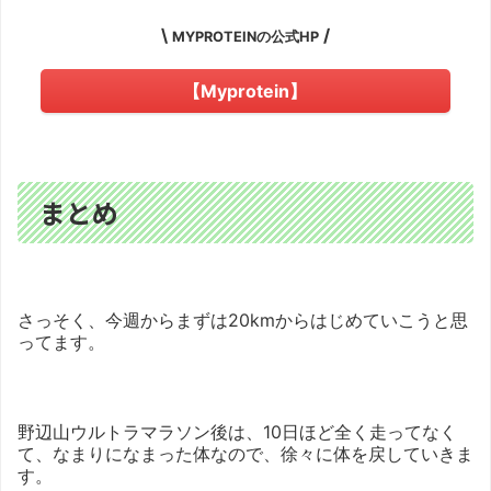
\
/
MYPROTEINの公式HP
【Myprotein】
まとめ
さっそく、今週からまずは20kmからはじめていこうと思
ってます。
野辺山ウルトラマラソン後は、10日ほど全く走ってなく
て、なまりになまった体なので、徐々に体を戻していきま
す。