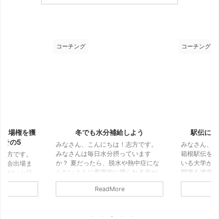
コーチング
コーチング
2026/1/25
2026/1/22
給しよう
駅伝における"流れ"について
静電気か
ブレス
！志方です。
みなさん、こんにちは！志方です。
っています
箱根駅伝をみていて、先頭で走って
みなさん、
水や熱中症にな
いる大学が後半になると、みんな区
突然ですが
摂られる方が
間賞を連発してどんどん後続を引き
悩みではな
しかも夏はちゃ
離す光景をよく見ないでしょうか。
は、小学生
e
ReadMore
やすいから水
とくに最近の高速化駅伝では、それ
静電気を感
しかし冬にな
が顕著です。 今回はそれが流れとい
この冬の時
 今日は、冬に
うことであるということと、その流
と発生しや
いうことを書
れについて自分なりに解説していこ